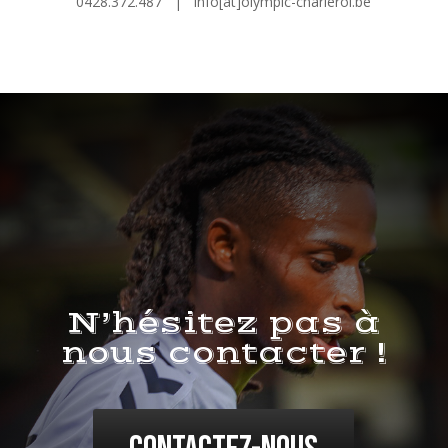
0428.372.487 | info[at]olympic-charleroi.be
N’hésitez pas à
nous contacter !