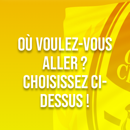
Où voulez-vous
aller ?
Choisissez ci-
dessus !