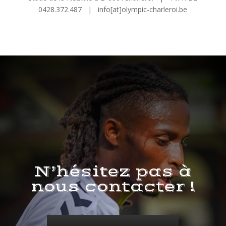
0428.372.487 | info[at]olympic-charleroi.be
N’hésitez pas à
nous contacter !