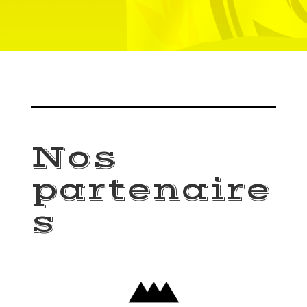
Nos
partenaire
s