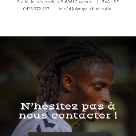
Stade de la Neuville à B-6061Charleroi | TVA : BE
0428.372.487 | info[at]olympic-charleroi.be
N’hésitez pas à
nous contacter !