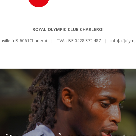
ROYAL OLYMPIC CLUB CHARLEROI
euville à B-6061Charleroi | TVA : BE 0428.372.487 | info[at]olympi