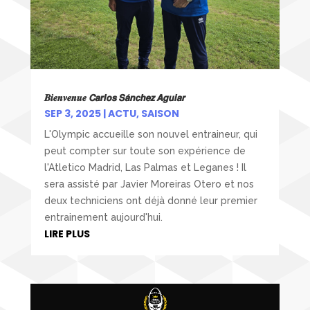
𝑩𝒊𝒆𝒏𝒗𝒆𝒏𝒖𝒆 𝘾𝙖𝙧𝙡𝙤𝙨 𝙎𝙖́𝙣𝙘𝙝𝙚𝙯 𝘼𝙜𝙪𝙞𝙖𝙧
SEP 3, 2025
|
ACTU
,
SAISON
L'Olympic accueille son nouvel entraineur, qui
peut compter sur toute son expérience de
l'Atletico Madrid, Las Palmas et Leganes ! Il
sera assisté par Javier Moreiras Otero et nos
deux techniciens ont déjà donné leur premier
entrainement aujourd'hui.
LIRE PLUS