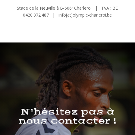
Stade de la Neuville à B-6061Charleroi | TVA : BE
0428.372.487 | info[at]olympic-charleroi.be
N’hésitez pas à
nous contacter !