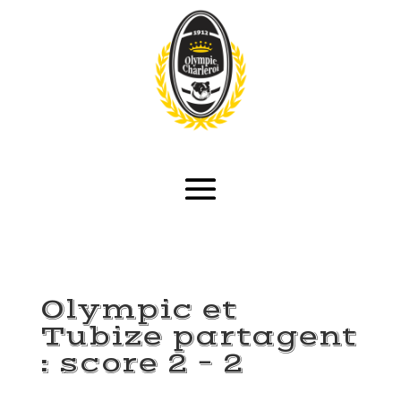
Olympic et
Tubize partagent
: score 2 – 2