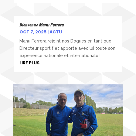
𝑩𝒊𝒆𝒏𝒗𝒆𝒏𝒖𝒆 𝙈𝙖𝙣𝙪 𝙁𝙚𝙧𝙧𝙚𝙧𝙖
OCT 7, 2025
|
ACTU
Manu Ferrera rejoint nos Dogues en tant que
Directeur sportif et apporte avec lui toute son
expérience nationale et internationale !
LIRE PLUS