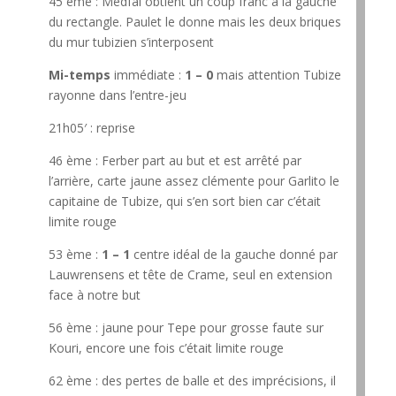
45 ème : Medfai obtient un coup franc à la gauche
du rectangle. Paulet le donne mais les deux briques
du mur tubizien s’interposent
Mi-temps
immédiate :
1 – 0
mais attention Tubize
rayonne dans l’entre-jeu
21h05′ : reprise
46 ème : Ferber part au but et est arrêté par
l’arrière, carte jaune assez clémente pour Garlito le
capitaine de Tubize, qui s’en sort bien car c’était
limite rouge
53 ème :
1 – 1
centre idéal de la gauche donné par
Lauwrensens et tête de Crame, seul en extension
face à notre but
56 ème : jaune pour Tepe pour grosse faute sur
Kouri, encore une fois c’était limite rouge
62 ème : des pertes de balle et des imprécisions, il